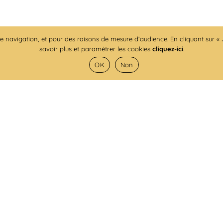
de navigation, et pour des raisons de mesure d’audience. En cliquant sur « J
savoir plus et paramétrer les cookies
cliquez-ici
.
OK
Non