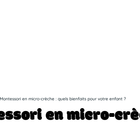
ontessori en micro-crèche : quels bienfaits pour votre enfant ?
e
s
o
r
i
e
n
m
i
c
r
o
-
c
r
è