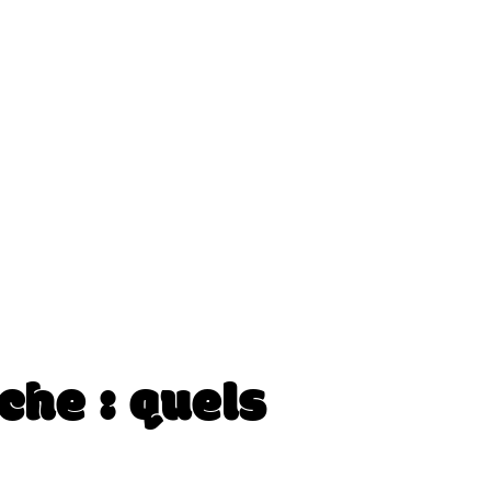
c
h
e
:
q
u
e
l
s