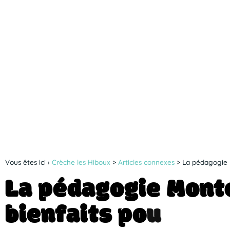
Vous êtes ici ›
Crèche les Hiboux
>
Articles connexes
>
La pédagogie M
L
a
p
é
d
a
g
o
g
i
e
M
o
n
t
b
i
e
n
f
a
i
t
s
p
o
u
r
v
o